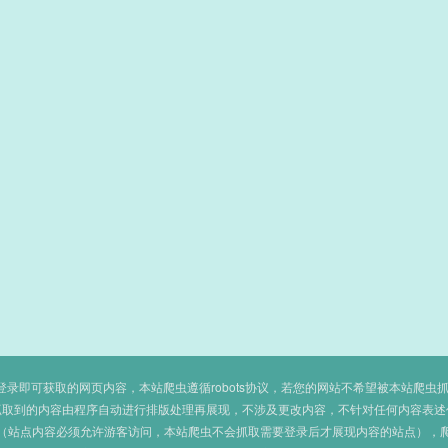
即可获取的网页内容，本站爬虫遵循robots协议，若您的网站不希望被本站爬虫抓取，可
抓取到的内容由程序自动进行排版处理再展现，不涉及更改内容，不针对任何内容表述
（站点内容必须允许游客访问，本站爬虫不会抓取需要登录后才展现内容的站点），