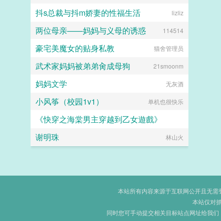
抖s总裁与抖m娇妻的性福生活
lizliz
两位母亲——妈妈与义母的诱惑
114514
豪宅美魔女的贴身私教
猫舍管理员
武术家妈妈被弟弟肏成母狗
21smoonm
妈妈文学
无灰酒
小风筝（校园1v1）
单机也很快乐
《快穿之海棠男主穿越到乙女遊戲》
谢明珠
河神吃肉
林山火
本站所有内容来源于互联网公开且无需登录
本站仅对
同时您可手动提交相关目标站点网址给我们