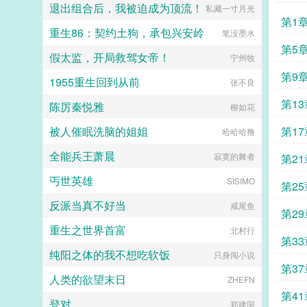
相爱相杀年龄差7岁年下强强身心
退出组合后，我被迫成为顶流！
私藏一寸月光
1v1欢迎收藏作者鞠躬jpg其他预收
第1
（作者广告位3啵啵）■古耽戎马踏
重生86：契约土狗，承包兴安岭
笔没墨水
秋棠心狠手辣权臣攻x老谋深算谋士
第5
受权臣技能之伺候娇生惯养的公子哥
假太监，开局救驾女帝！
宁州牧
儿。■古耽照我满怀冰雪忠犬糙汉暗
第9
卫攻x狠戾变态王爷受被王爷一个巴
1955重生回到从前
张不良
掌扇爽了。■古耽误我秦楼约高冷闷
第13
骚大将军x骄扬富贵小少爷被老婆倒
陈厉秦悦雅
柳如花
追又放弃，将军等会，小祖宗哎！■
东幻众神审判日疯批大佬x高冷之花
被人催眠洗脑的姐姐
第17
哈哈哈撸
为神清路的蓝星5s指挥长军官权昼，
遇到一个顶级疯批罪犯。想杀我？试
全能兵王萧晨
寂寞的舞者
第21
试接吻吗？■现耽第13个治疗师狂躁
失眠的霸总，被手段高超的pua心理
丐世英雄
SISIMO
第25
治疗师狠狠拿捏。老婆把我的精神病
治成了恋爱脑...
反派当真不好当
咸尾鱼
第29
重生之世界首富
北村行
第33
纯阳之体的我不想吃软饭
只身闯小说
第37
人类的欲望末日
ZHEFN
第41
登对
郑建国