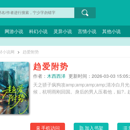
网游小说
科幻小说
灵异小说
言情小说
其他小说
材小说网
>
趋爱附势
趋爱附势
作者：
木西西泽
更新时间：2026-03-03 15:05:
天之骄子疯狗攻amp;amp;amp;amp;清
候，杭
手机访问
加入书架