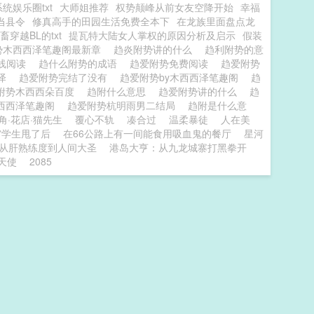
统娱乐圈txt
大师姐推荐
权势颠峰从前女友空降开始
幸福
当县令
修真高手的田园生活免费全本下
在龙族里面盘点龙
畜穿越BL的txt
提瓦特大陆女人掌权的原因分析及启示
假装
势木西西泽笔趣阁最新章
趋炎附势讲的什么
趋利附势的意
在线阅读
趋什么附势的成语
趋爱附势免费阅读
趋爱附势
西泽
趋爱附势完结了没有
趋爱附势by木西西泽笔趣阁
趋
附势木西西朵百度
趋附什么意思
趋爱附势讲的什么
趋
西西泽笔趣阁
趋爱附势杭明雨男二结局
趋附是什么意
角·花店·猫先生
覆心不轨
凑合过
温柔暴徒
人在美
穷学生甩了后
在66公路上有一间能食用吸血鬼的餐厅
星河
从肝熟练度到人间大圣
港岛大亨：从九龙城寨打黑拳开
天使
2085