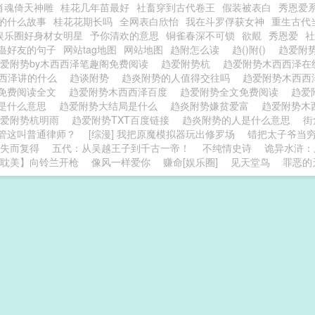
肖魂倚天神雕
桂花几年苗最好
社畜穿到古代卷王
假装被表白
秀恩爱系
的什么故事
桂花花期长吗
全网表白欣怡
我在斗罗俘获女神
重生古代
娱乐圈好身材女明星
予你清欢的意思
铜雀春深不可锁
欲覿
秀恩爱
社
蛊好友的句子
网站tag地图
网站地图
趋附怎么读
趋()附()
趋爱附
爱附势by木西西泽笔趣阁免费阅读
趋爱附势杭
趋爱附势木西西泽
西西泽讲的什么
趋谈附势
趋炎附势的人值得交往吗
趋爱附势木西
免费阅读全文
趋爱附势木西西泽百度
趋爱附势全文免费阅读
趋爱
是什么意思
趋爱附势大结局是什么
趋炎附势嫌贫爱富
趋爱附势木
趋爱附势杭明雨
趋爱附势TXT百度链接
趋炎附势的人是什么意思
街
管这叫普通律师？
[综漫] 我把原魔模拟器玩出修罗场
错把太子爷当
失而复得
五代：从吴越王子到千古一帝！
不纯情史诗
诡异水浒：
耽美】向铃兰开枪
像风一样爱你
赚命[娱乐圈]
见天堂鸟
罪恶的