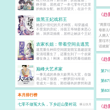
宠溺，于及冠年放他归去。哪知三个
睁开眼，居然成了一本七零年代文里
月后，他竟扫平障碍，弑父即位。自
的炮灰女配。她无语望天，在这个充
此后狼子野心，昭然若揭三载风云变
满限制的时代，她只想当条咸鱼，拿
《趋
幻，他荡平七国，强灭五州，将河山
着便宜老公的丰厚工资买买买，顺便
腹黑王妃戏邪王
归化为一，却将精兵对准燕国。强破
再好好享受宽肩窄腰，冷峻帅气...
宫门之日，未杀一名俘虏，未夺半只
”周景
她是21世纪的天才神医，却穿越成
鸡犬。燕王端坐，临视睥睨，不怒而
不受宠的弃妃，冷面王爷纳妾来恶心
母那儿
自威。二人对上视线，促狭中带着几
她，洞房花烛夜，居然让她这个王妃
人拥入
分挑衅，金阶玉殿便生了寒。那凤目
去伺候，想羞辱她是吧？行啊！她拿
景珵不
微眯，仍循着旧日称呼，质问声凛
着几面旗子，对着床头摇旗呐...
农家长姐：带着空间去逃荒
冽，吾儿，如今可要杀了寡人？秦诏
话就留
逃荒重生种田空间团宠萌宝基建甜宠
俯身，骤然折膝跪了下去往日隐忍换
宋清瑶重生了，还重生到了一个农家
作桀骜，锋锐眉眼经年淬炼，越发显
《趋
傻女身上！刚来，就看到恶毒伯娘欺
得狠厉，但唇角柔情却化作了一抹
负临产的母亲！可恶，不能忍，拼
笑，未免舍不得。哦？宫城十里，凤
了。刚解决了，就遇...
冠霞帔，金银珠玉贯满箱，另有玺印
巅峰大艺术家
第71
一枚，权作信礼。儿臣秦诏笑的璀
一事无成的单身大龄男马大宽，在饭
璨，忽又改了口，朕，是来迎娶您回
局上喝了假酒，一醉梦回16年前，
第67
家的。前期日常卖惨求宠博取父王怜
变成大一新生，那些褪色的梦想和遗
爱的质子攻x每天外冷内热宠溺带娃
憾，终于有了大展拳脚的机会。当画
的后爹受后期装乖假寐豺狼帝王攻x
第63
家，做导演，收藏古玩字画，...
本月排行榜
高冷美强囚凤帝王受食用注意■时代
架春秋平行时期，称呼及势力地图有
私设。双方无任何亲缘关系，质子到
七零不做冤大头，下乡赶山娶村花
啄云扶月
《趋
他国后，称国君为父王。■端水互宠