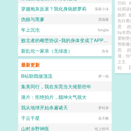
巴吗
穿越炮灰反派？我化身病娇萝莉
结局讲
落家小沫
族的
伪娘与黑爹
黑喵酱
告白整
思
趋
年上沉沦
fongjia
by木
爱附势
败北者的雌堕协议~我的身体变成了APP支配的雌肉玩具~
势附庸
思
新乱伦一家亲（无绿改）
小怪兽
佚名
漫，你
之主
最新更新
始
【
B站助我做顶流
梦一病
集美同行，我在东莞当大佬那些年
港片：拒绝拍片，靓坤火气很大
落单的平行线
我从地球开始杀遍诸天
甲壳虫坚硬的外壳
梦转身
千云千星
辰不醒
山村乡野神医
纸上情书