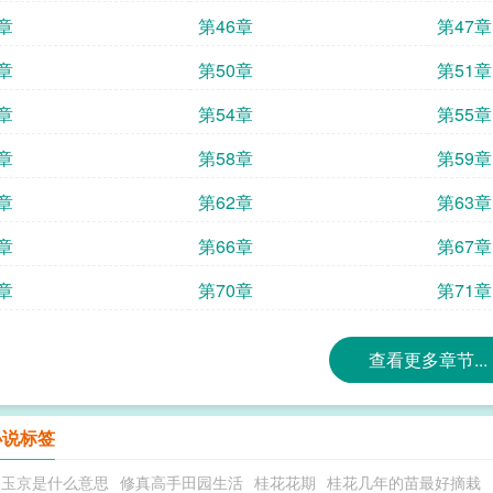
章
第46章
第47章
章
第50章
第51章
章
第54章
第55章
章
第58章
第59章
章
第62章
第63章
章
第66章
第67章
章
第70章
第71章
查看更多章节...
小说标签
白玉京是什么意思
修真高手田园生活
桂花花期
桂花几年的苗最好摘栽