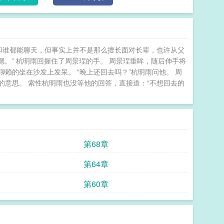
和谁都能聊天，但事实上并不是那么擅长面对长辈，也许从父
嗯。” 杭明雨回握住了周景珵的手。 周景珵垂眸，随后伸手将
赖的坐在沙发上发呆。 “晚上还回去吗？”杭明雨问他。 周
意思。 索性杭明雨也没等他的回答，直接道：“不想回去的
第68章
第64章
第60章