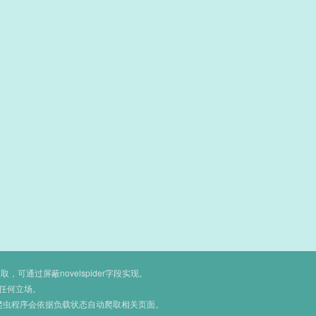
通过屏蔽novelspider字段实现。
任何立场。
爬虫程序会依据负载状态自动爬取相关页面。