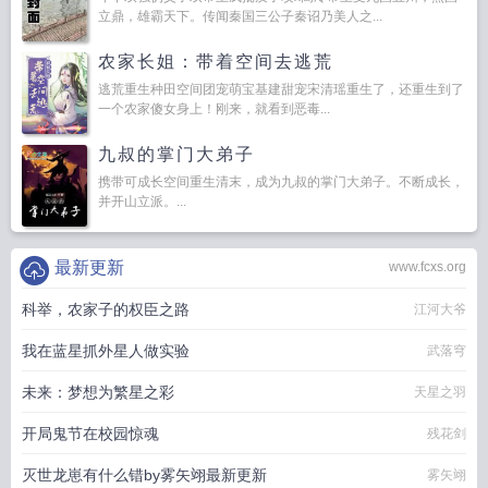
立鼎，雄霸天下。传闻秦国三公子秦诏乃美人之...
农家长姐：带着空间去逃荒
逃荒重生种田空间团宠萌宝基建甜宠宋清瑶重生了，还重生到了
一个农家傻女身上！刚来，就看到恶毒...
九叔的掌门大弟子
携带可成长空间重生清末，成为九叔的掌门大弟子。不断成长，
并开山立派。...
最新更新
www.fcxs.org
科举，农家子的权臣之路
江河大爷
我在蓝星抓外星人做实验
武落穹
未来：梦想为繁星之彩
天星之羽
开局鬼节在校园惊魂
残花剑
灭世龙崽有什么错by雾矢翊最新更新
雾矢翊