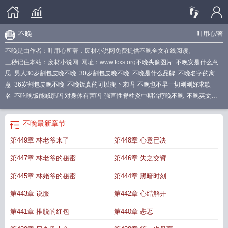
不晚
叶用心
/著
不晚是由作者：叶用心所著，废材小说网免费提供不晚全文在线阅读。
三秒记住本站：废材小说网 网址：www.fcxs.org
不晚头像图片
不晚安是什么意
思
男人30岁割包皮晚不晚
30岁割包皮晚不晚
不晚是什么品牌
不晚名字的寓
意
36岁割包皮晚不晚
不晚饭真的可以瘦下来吗
不晚也不早一切刚刚好求歌
名
不吃晚饭能减肥吗 对身体有害吗
强直性脊柱炎中期治疗晚不晚
不晚英文翻
译
不晚质问
不晚图片唯美图片
不晚歌曲
不晚的近义词
不晚女装
40岁割包皮
晚不晚
不晚的繁体字
不晚的情侣名字
不晚in time live
不晚了和不早了有什么
不晚
最新章节
区别
不晚酒店
村晚翻译
春不晚
不晚爆料
37岁生二胎晚不晚
不晚的诗句
不晚
第449章 林老爷来了
第448章 心意已决
女装是加盟店吗
不晚了是什么意思
不晚屋改名之后叫什么
不晚用英语怎么
说
不晚情侣名另一半
不晚设计酒店
35岁做近视眼手术晚不晚
30岁学什么技术
第447章 林老爷的秘密
第446章 失之交臂
不晚
不晚intime能容纳多少人
不晚修理店
不晚是什么意思
村晚
不晚五行属什
么
不晚季
14岁割包皮晚不晚
不晚英文
23岁学什么技术不晚
不晚于英文
不晚
第445章 林姥爷的秘密
第444章 黑暗时刻
书籍简介
20岁割包皮晚不晚
33周做小排畸晚不晚
不晚的三十岁
不吃晚饭对身
第443章 说服
第442章 心结解开
体有害吗
不晚于5号是什么意思
不晚于
不晚logo设计
34岁割包皮晚不晚
不晚
女装是名牌吗
不晚歌词
不晚这个名字的寓意是
不晚的反义词
不晚咖啡是连锁
第441章 推脱的红包
第440章 忐忑
店吗
不晚的图片
不晚继承
不晚民宿酒店
不晚的文案
不晚于什么意思
不晚的