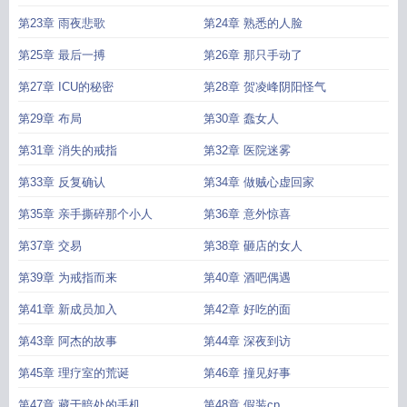
第23章 雨夜悲歌
第24章 熟悉的人脸
第25章 最后一搏
第26章 那只手动了
第27章 ICU的秘密
第28章 贺凌峰阴阳怪气
第29章 布局
第30章 蠢女人
第31章 消失的戒指
第32章 医院迷雾
第33章 反复确认
第34章 做贼心虚回家
第35章 亲手撕碎那个小人
第36章 意外惊喜
第37章 交易
第38章 砸店的女人
第39章 为戒指而来
第40章 酒吧偶遇
第41章 新成员加入
第42章 好吃的面
第43章 阿杰的故事
第44章 深夜到访
第45章 理疗室的荒诞
第46章 撞见好事
第47章 藏于暗处的手机
第48章 假装cp