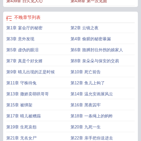
第439章 日久见人心
第438章 第一次见面
英文
不晚的成语
不晚繁体字怎么写
平生不晚
不晚安的英文
不晚表示什么意
思
17岁做包皮手术晚不晚
不晚的拼音
不晚intimelive武汉演唱会
不晚这个名字
怎么样
不晚
章节列表
第1章 宴会厅的秘密
第2章 云镜之夜
第3章 意外发现
第4章 偷腥的秘密暴漏
第5章 虚伪的眼泪
第6章 胳膊肘往外拐的娘家人
第7章 真是个好女婿
第8章 泉朵朵与保安的交易
第9章 晴儿出现的正是时候
第10章 死亡前告
第11章 守株待兔
第12章 鱼儿上钩了
第13章 撒娇卖萌哄哥哥
第14章 温允安画展风云
第15章 被绑架
第16章 黑夜囚牢
第17章 晴儿被糟蹋
第18章 一条绳上的蚂蚱
第19章 生死哀怨
第20章 九死一生
第21章 无名女尸
第22章 亲手把你送进去