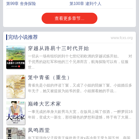
第99章 舍身探险
第100章 逮到个人
查看更多章节...
完结小说推荐
www.fcxs.org
穿越从路易十三时代开始
一切从一场有组织的到十七世纪初欧洲的穿越试炼开始。 对
于优秀的赵红军和他的三个兄弟而言，航海探险可以有，征服
世...
笼中青雀（重生）
青雀先是小姐的伴读丫鬟，又成了小姐的陪嫁丫鬟。小姐婚后多
年无子，她又被提拔为姑爷的妾。小姐握着她的手说...
巅峰大艺术家
一事无成的单身大龄男马大宽，在饭局上喝了假酒，一醉梦回16
年前，变成大一新生，那些褪色的梦想和遗憾，终于有了大展...
凤鸣西堂
年下双强伪父子双帝王疯批质子攻x高冷帝王受九国五州，燕国